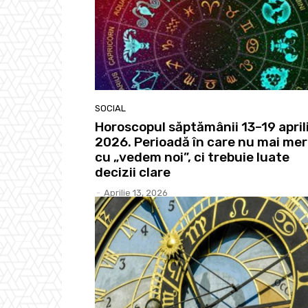
SOCIAL
Horoscopul săptămânii 13–19 april
2026. Perioadă în care nu mai me
cu „vedem noi”, ci trebuie luate
decizii clare
-
Aprilie 13, 2026