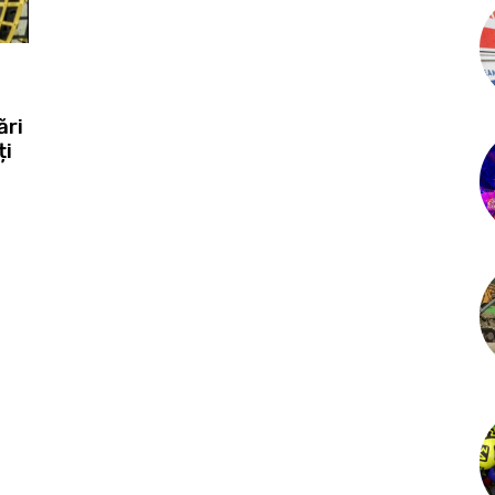
ări
ți