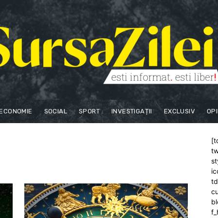
ECONOMIE
SOCIAL
SPORT
INVESTIGAȚII
EXCLUSIV
OPI
[t
tw
st
ic
t
cu
bl
f_