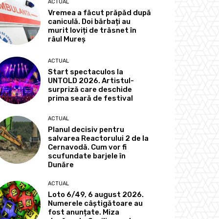
ACTUAL
Vremea a făcut prăpăd după
caniculă. Doi bărbați au
murit loviți de trăsnet în
râul Mureș
ACTUAL
Start spectaculos la
UNTOLD 2026. Artistul-
surpriză care deschide
prima seară de festival
ACTUAL
Planul decisiv pentru
salvarea Reactorului 2 de la
Cernavodă. Cum vor fi
scufundate barjele în
Dunăre
ACTUAL
Loto 6/49, 6 august 2026.
Numerele câștigătoare au
fost anunțate. Miza