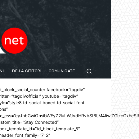
NII
DE LA CITITORI
COMUNICATE
d_block_social_counter facebook=”tagdiv”
itter=”tagdivofficial” youtube=”tagdiv”
yle=”style8 td-social-boxed td-social-font-
ons”
dc_css=”eyJhbGwiOnsibWFyZ2luLWJvdHRvbSI6IjM4IiwiZGlzcGxhe
stom_title=”Stay Connected”
ock_template_id=”td_block_template_8″
header_font_family=”712″