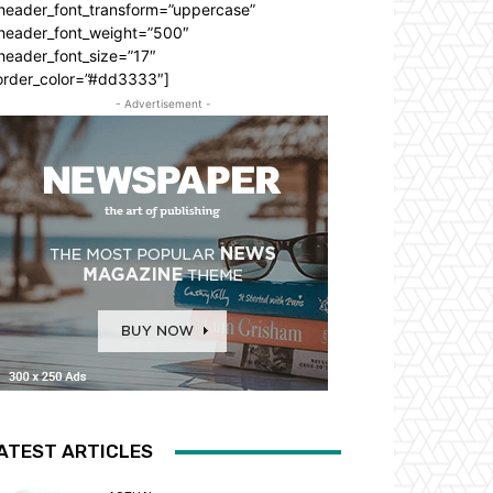
_header_font_transform=”uppercase”
_header_font_weight=”500″
header_font_size=”17″
order_color=”#dd3333″]
- Advertisement -
ATEST ARTICLES