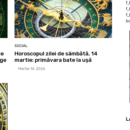
f
f
f_
b
SOCIAL
ie
Horoscopul zilei de sâmbătă, 14
rge
martie: primăvara bate la ușă
-
Martie 14, 2026
L