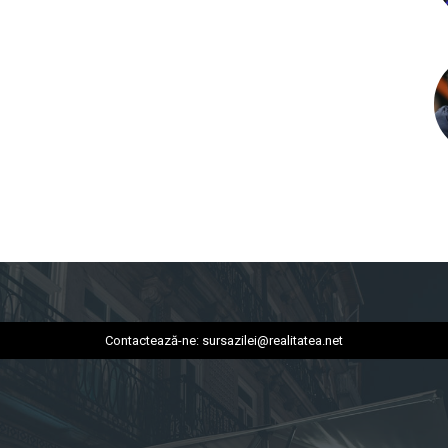
Contactează-ne:
sursazilei@realitatea.net