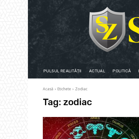
PULSUL REALITĂȚII
ACTUAL
POLITICĂ
Acasă
Etichete
Zodiac
Tag:
zodiac