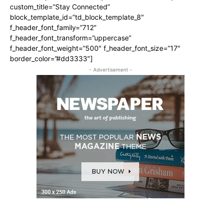
custom_title=”Stay Connected”
block_template_id=”td_block_template_8″
f_header_font_family=”712″
f_header_font_transform=”uppercase”
f_header_font_weight=”500″ f_header_font_size=”17″
border_color=”#dd3333″]
- Advertisement -