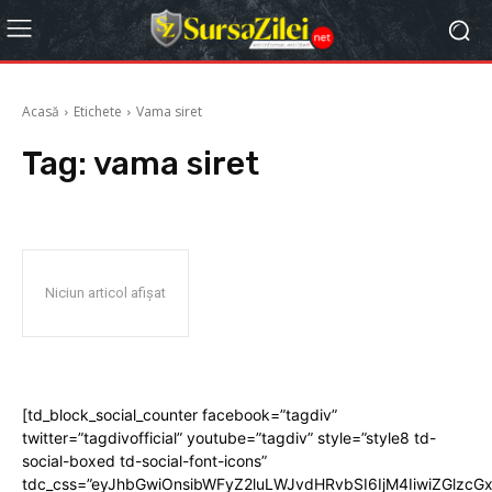
Acasă
Etichete
Vama siret
Tag:
vama siret
Niciun articol afișat
[td_block_social_counter facebook=”tagdiv”
twitter=”tagdivofficial” youtube=”tagdiv” style=”style8 td-
social-boxed td-social-font-icons”
tdc_css=”eyJhbGwiOnsibWFyZ2luLWJvdHRvbSI6IjM4IiwiZGlz