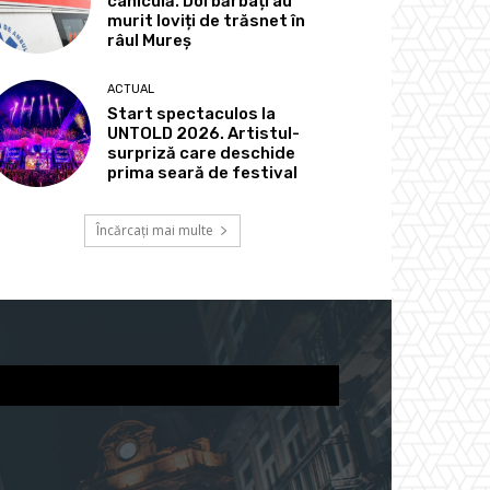
caniculă. Doi bărbați au
murit loviți de trăsnet în
râul Mureș
ACTUAL
Start spectaculos la
UNTOLD 2026. Artistul-
surpriză care deschide
prima seară de festival
Încărcați mai multe