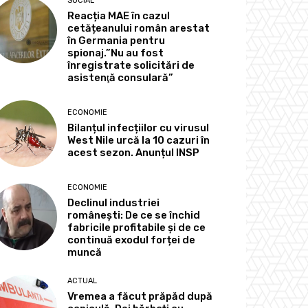
SOCIAL
Reacția MAE în cazul
cetățeanului român arestat
în Germania pentru
spionaj.”Nu au fost
înregistrate solicitări de
asistenţă consulară”
ECONOMIE
Bilanțul infecțiilor cu virusul
West Nile urcă la 10 cazuri în
acest sezon. Anunțul INSP
ECONOMIE
Declinul industriei
românești: De ce se închid
fabricile profitabile și de ce
continuă exodul forței de
muncă
ACTUAL
Vremea a făcut prăpăd după