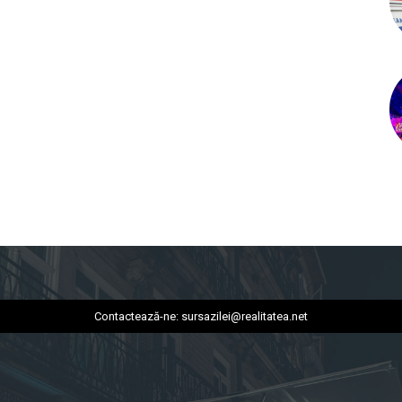
Contactează-ne:
sursazilei@realitatea.net