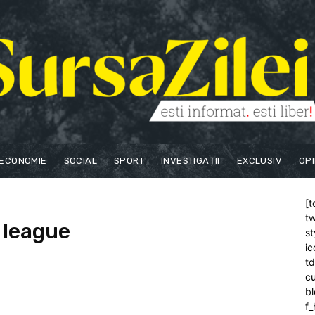
ECONOMIE
SOCIAL
SPORT
INVESTIGAȚII
EXCLUSIV
OPI
[t
tw
 league
st
ic
t
cu
bl
f_