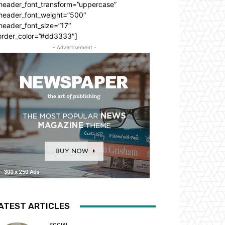
_header_font_transform=”uppercase”
_header_font_weight=”500″
header_font_size=”17″
order_color=”#dd3333″]
- Advertisement -
ATEST ARTICLES