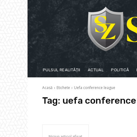
PULSUL REALITĂȚII
ACTUAL
POLITICĂ
Acasă
Etichete
Uefa conference league
Tag:
uefa conference
Niciun articol afișat