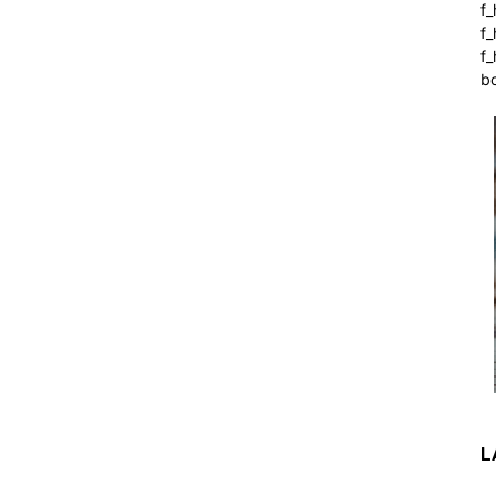
f
f
f_
b
L