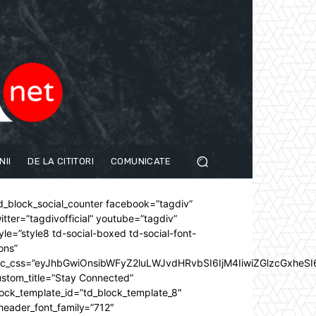
NII
DE LA CITITORI
COMUNICATE
d_block_social_counter facebook=”tagdiv”
itter=”tagdivofficial” youtube=”tagdiv”
yle=”style8 td-social-boxed td-social-font-
ons”
dc_css=”eyJhbGwiOnsibWFyZ2luLWJvdHRvbSI6IjM4IiwiZGlzcGxhe
stom_title=”Stay Connected”
ock_template_id=”td_block_template_8″
header_font_family=”712″