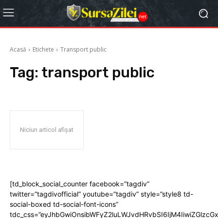
Acasă
Etichete
Transport public
Tag:
transport public
Niciun articol afișat
[td_block_social_counter facebook=”tagdiv”
twitter=”tagdivofficial” youtube=”tagdiv” style=”style8 td-
social-boxed td-social-font-icons”
tdc_css=”eyJhbGwiOnsibWFyZ2luLWJvdHRvbSI6IjM4IiwiZGlz