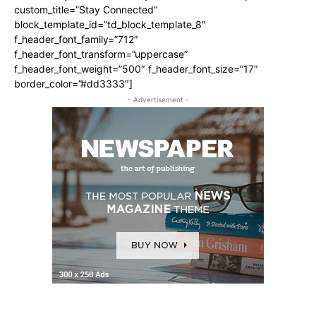
custom_title=”Stay Connected”
block_template_id=”td_block_template_8″
f_header_font_family=”712″
f_header_font_transform=”uppercase”
f_header_font_weight=”500″ f_header_font_size=”17″
border_color=”#dd3333″]
- Advertisement -