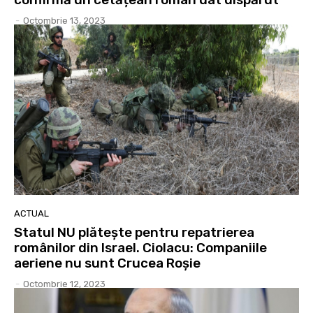
-
Octombrie 13, 2023
ACTUAL
Statul NU plătește pentru repatrierea
românilor din Israel. Ciolacu: Companiile
aeriene nu sunt Crucea Roșie
-
Octombrie 12, 2023