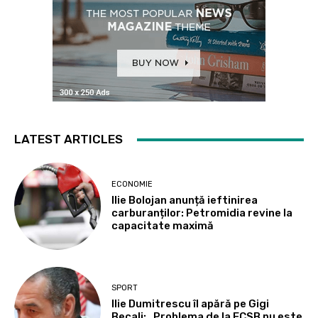
LATEST ARTICLES
ECONOMIE
Ilie Bolojan anunță ieftinirea
carburanților: Petromidia revine la
capacitate maximă
SPORT
Ilie Dumitrescu îl apără pe Gigi
Becali: „Problema de la FCSB nu este