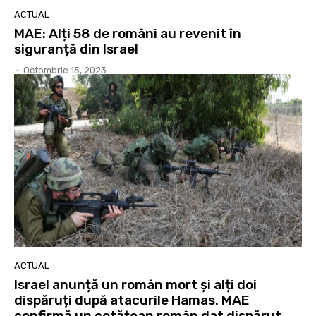
ACTUAL
MAE: Alți 58 de români au revenit în
siguranță din Israel
-
Octombrie 15, 2023
ACTUAL
Israel anunță un român mort și alți doi
dispăruți după atacurile Hamas. MAE
confirmă un cetățean român dat dispărut