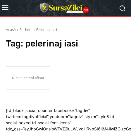
Acasă
Etichete
Pelerinaj iasi
Tag:
pelerinaj iasi
Niciun articol afișat
[td_block_social_counter facebook=”tagdiv”
twitter=”tagdivofficial” youtube=”tagdiv” style=”style8 td-
social-boxed td-social-font-icons”
tdc_css=”eyJhbGwiOnsibWFyZ2luLWJvdHRvbSI6IjM4IiwiZGlz