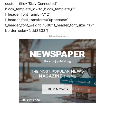
custom_title=”Stay Connected”
block_template_id=”td_block_template_8″
f_header_font_family=”712″
f_header_font_transform=”uppercase”
f_header_font_weight=”500″ f_header_font_size=”17″
border_color=”#dd3333″]
- Advertisement -