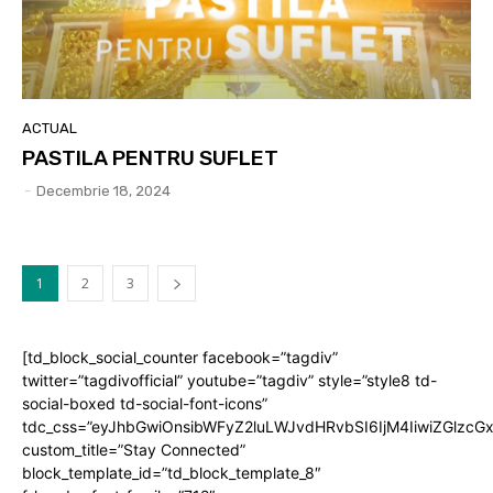
ACTUAL
PASTILA PENTRU SUFLET
-
Decembrie 18, 2024
1
2
3
[td_block_social_counter facebook=”tagdiv”
twitter=”tagdivofficial” youtube=”tagdiv” style=”style8 td-
social-boxed td-social-font-icons”
tdc_css=”eyJhbGwiOnsibWFyZ2luLWJvdHRvbSI6IjM4IiwiZGlz
custom_title=”Stay Connected”
block_template_id=”td_block_template_8″