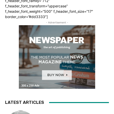
f_header_font_family=”712″
f_header_font_transform=”uppercase”
f_header_font_weight=”500″ f_header_font_size=”17″
border_color=”#dd3333″]
- Advertisement -
LATEST ARTICLES