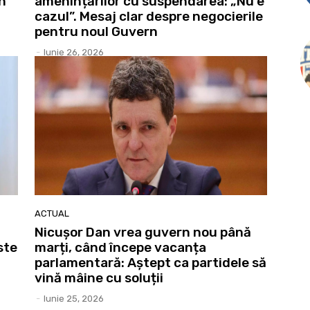
în
amenințărilor cu suspendarea: „Nu e
cazul”. Mesaj clar despre negocierile
pentru noul Guvern
-
Iunie 26, 2026
ACTUAL
Nicușor Dan vrea guvern nou până
ste
marți, când începe vacanța
parlamentară: Aștept ca partidele să
vină mâine cu soluții
-
Iunie 25, 2026