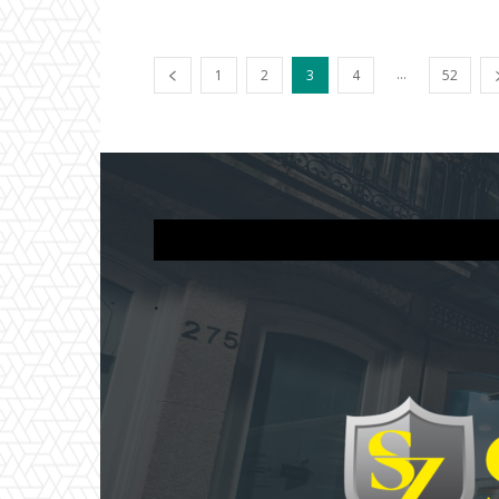
...
1
2
3
4
52
.