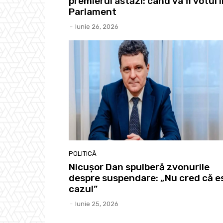
premierul astăzi: când va fi votul 
Parlament
-
Iunie 26, 2026
POLITICĂ
Nicușor Dan spulberă zvonurile
despre suspendare: „Nu cred că e
cazul”
-
Iunie 25, 2026