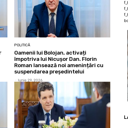
f
f
f_
b
POLITICĂ
r
Oamenii lui Bolojan, activați
împotriva lui Nicușor Dan. Florin
Roman lansează noi amenințări cu
suspendarea președintelui
-
Iunie 29, 2026
L