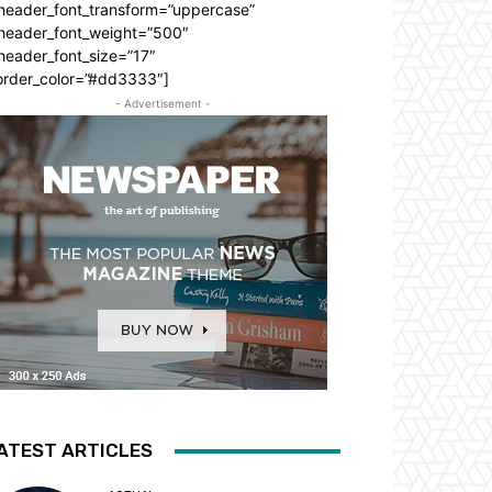
_header_font_transform=”uppercase”
_header_font_weight=”500″
header_font_size=”17″
order_color=”#dd3333″]
- Advertisement -
ATEST ARTICLES