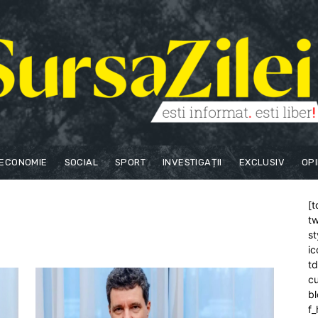
ECONOMIE
SOCIAL
SPORT
INVESTIGAȚII
EXCLUSIV
OPI
[t
tw
st
ic
t
cu
bl
f_