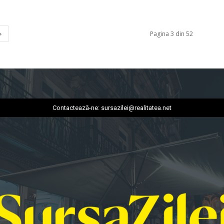
Pagina 3 din 52
Contactează-ne:
sursazilei@realitatea.net