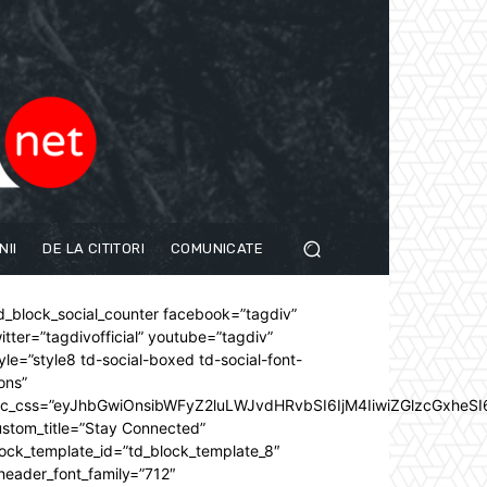
NII
DE LA CITITORI
COMUNICATE
d_block_social_counter facebook=”tagdiv”
itter=”tagdivofficial” youtube=”tagdiv”
yle=”style8 td-social-boxed td-social-font-
ons”
dc_css=”eyJhbGwiOnsibWFyZ2luLWJvdHRvbSI6IjM4IiwiZGlzcGxhe
stom_title=”Stay Connected”
ock_template_id=”td_block_template_8″
header_font_family=”712″