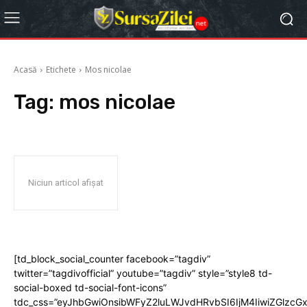
Acasă
Etichete
Mos nicolae
Tag:
mos nicolae
Niciun articol afișat
[td_block_social_counter facebook=”tagdiv”
twitter=”tagdivofficial” youtube=”tagdiv” style=”style8 td-
social-boxed td-social-font-icons”
tdc_css=”eyJhbGwiOnsibWFyZ2luLWJvdHRvbSI6IjM4IiwiZGlz