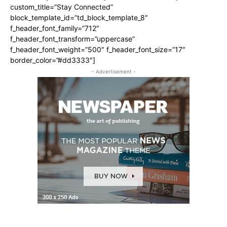
custom_title=”Stay Connected”
block_template_id=”td_block_template_8″
f_header_font_family=”712″
f_header_font_transform=”uppercase”
f_header_font_weight=”500″ f_header_font_size=”17″
border_color=”#dd3333″]
- Advertisement -