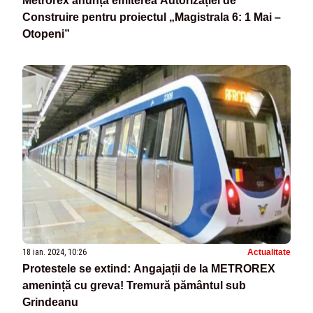
Metrorex anunță emiterea Autorizației de
Construire pentru proiectul „Magistrala 6: 1 Mai –
Otopeni”
18 ian. 2024, 10:26
Actualitate
Protestele se extind: Angajații de la METROREX
amenință cu greva! Tremură pământul sub
Grindeanu