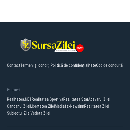
Contact
Termeni și condiții
Politică de confidențialitate
Cod de conduită
Parteneri:
Realitatea.NET
Realitatea Sportiva
Realitatea Star
Adevarul Zilei
Cancanul Zilei
Libertatea Zilei
Mediafax
NewsInn
Realitatea Zilei
Subiectul Zilei
Vedeta Zilei