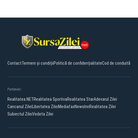
Contact
Termeni și condiții
Politică de confidențialitate
Cod de conduită
Parteneri:
Realitatea.NET
Realitatea Sportiva
Realitatea Star
Adevarul Zilei
Cancanul Zilei
Libertatea Zilei
Mediafax
NewsInn
Realitatea Zilei
Subiectul Zilei
Vedeta Zilei