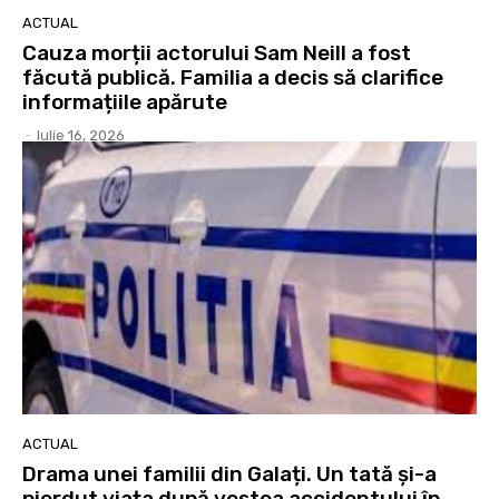
ACTUAL
Cauza morții actorului Sam Neill a fost
făcută publică. Familia a decis să clarifice
informațiile apărute
-
Iulie 16, 2026
ACTUAL
Drama unei familii din Galați. Un tată și-a
pierdut viața după vestea accidentului în