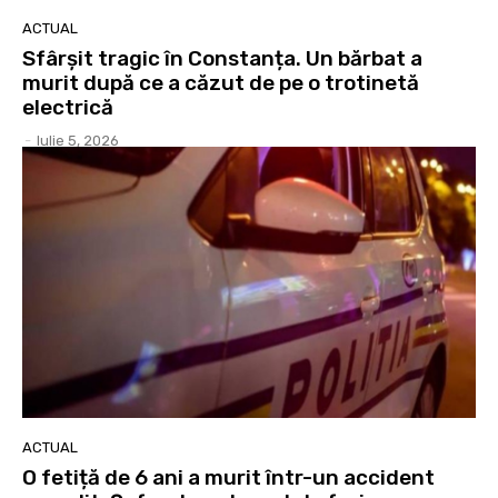
ACTUAL
Sfârșit tragic în Constanța. Un bărbat a
murit după ce a căzut de pe o trotinetă
electrică
-
Iulie 5, 2026
ACTUAL
O fetiță de 6 ani a murit într-un accident