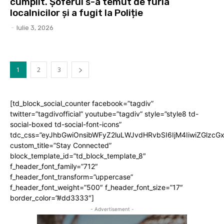
cumplit. Șoferul s-a temut de furia
localnicilor și a fugit la Poliție
-
Iulie 3, 2026
1
2
3
[td_block_social_counter facebook=”tagdiv”
twitter=”tagdivofficial” youtube=”tagdiv” style=”style8 td-
social-boxed td-social-font-icons”
tdc_css=”eyJhbGwiOnsibWFyZ2luLWJvdHRvbSI6IjM4IiwiZGlz
custom_title=”Stay Connected”
block_template_id=”td_block_template_8″
f_header_font_family=”712″
f_header_font_transform=”uppercase”
f_header_font_weight=”500″ f_header_font_size=”17″
border_color=”#dd3333″]
- Advertisement -