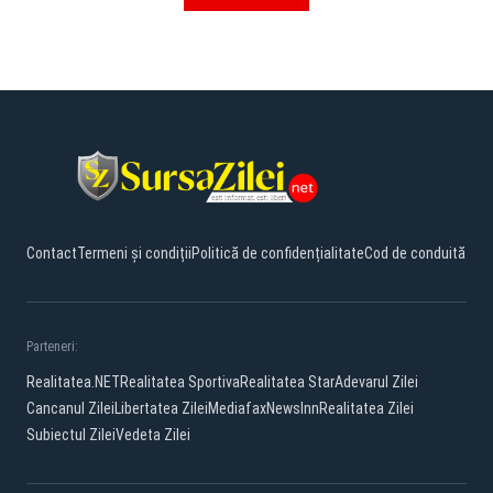
Contact
Termeni și condiții
Politică de confidențialitate
Cod de conduită
Parteneri:
Realitatea.NET
Realitatea Sportiva
Realitatea Star
Adevarul Zilei
Cancanul Zilei
Libertatea Zilei
Mediafax
NewsInn
Realitatea Zilei
Subiectul Zilei
Vedeta Zilei