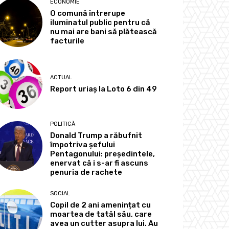
ECONOMIE
O comună întrerupe
iluminatul public pentru că
nu mai are bani să plătească
facturile
ACTUAL
Report uriaș la Loto 6 din 49
POLITICĂ
Donald Trump a răbufnit
împotriva șefului
Pentagonului: președintele,
enervat că i s-ar fi ascuns
penuria de rachete
SOCIAL
Copil de 2 ani amenințat cu
moartea de tatăl său, care
avea un cutter asupra lui. Au