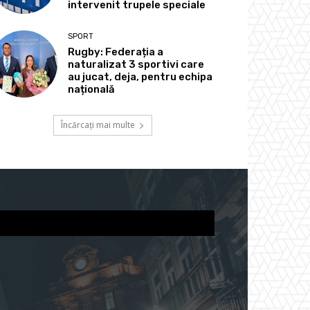
intervenit trupele speciale
SPORT
Rugby: Federația a
naturalizat 3 sportivi care
au jucat, deja, pentru echipa
națională
Încărcați mai multe