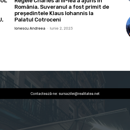
TUL
Regele Charles al III-lea a ajuns în
România. Suveranul a fost primit de
preşedintele Klaus Iohannis la
U,
Palatul Cotroceni
Ionescu Andreea
-
Iunie 2, 2023
Contactează-ne:
sursazilei@realitatea.net