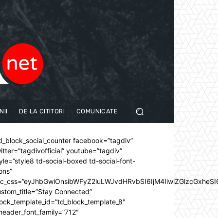
NII
DE LA CITITORI
COMUNICATE
d_block_social_counter facebook=”tagdiv”
itter=”tagdivofficial” youtube=”tagdiv”
yle=”style8 td-social-boxed td-social-font-
ons”
dc_css=”eyJhbGwiOnsibWFyZ2luLWJvdHRvbSI6IjM4IiwiZGlzcGxhe
stom_title=”Stay Connected”
ock_template_id=”td_block_template_8″
header_font_family=”712″