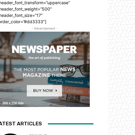
_header_font_transform=”uppercase”
_header_font_weight=”500″
header_font_size=”17″
order_color=”#dd3333″]
- Advertisement -
ATEST ARTICLES