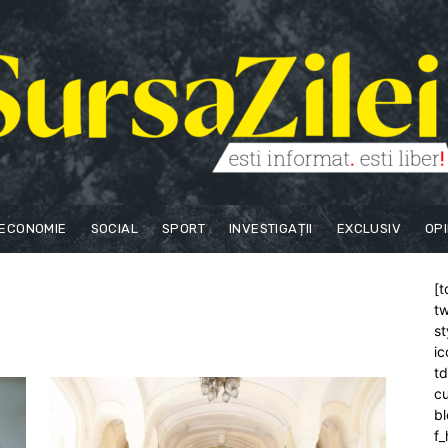
ECONOMIE
SOCIAL
SPORT
INVESTIGAȚII
EXCLUSIV
OPI
[t
tw
st
ic
t
cu
bl
f_