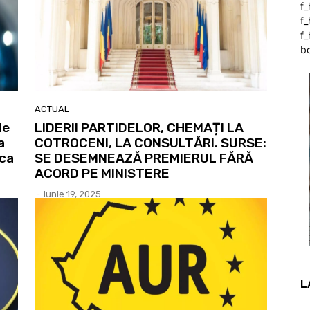
f
f
f_
b
ACTUAL
le
LIDERII PARTIDELOR, CHEMAȚI LA
a
COTROCENI, LA CONSULTĂRI. SURSE:
șca
SE DESEMNEAZĂ PREMIERUL FĂRĂ
ACORD PE MINISTERE
-
Iunie 19, 2025
L