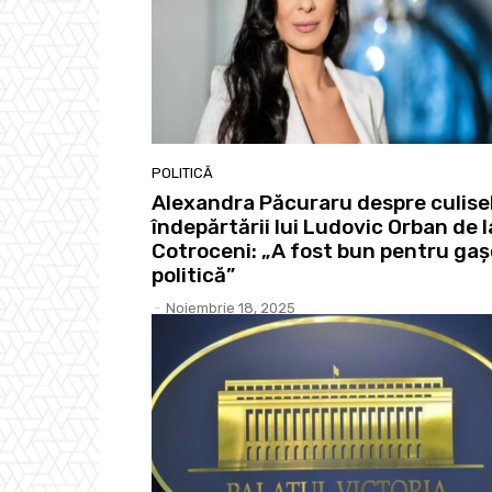
POLITICĂ
Alexandra Păcuraru despre culise
îndepărtării lui Ludovic Orban de l
Cotroceni: „A fost bun pentru ga
politică”
-
Noiembrie 18, 2025