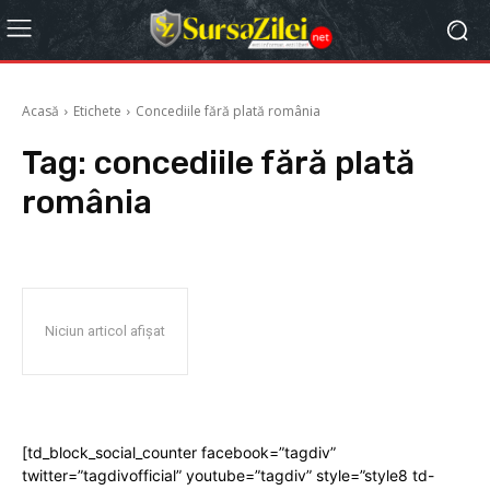
Acasă
Etichete
Concediile fără plată românia
Tag:
concediile fără plată
românia
Niciun articol afișat
[td_block_social_counter facebook=”tagdiv”
twitter=”tagdivofficial” youtube=”tagdiv” style=”style8 td-