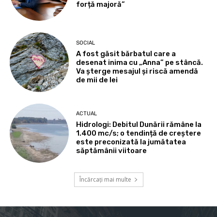
forță majoră”
SOCIAL
A fost găsit bărbatul care a
desenat inima cu „Anna” pe stâncă.
Va șterge mesajul și riscă amendă
de mii de lei
ACTUAL
Hidrologi: Debitul Dunării rămâne la
1.400 mc/s; o tendință de creștere
este preconizată la jumătatea
săptămânii viitoare
Încărcați mai multe