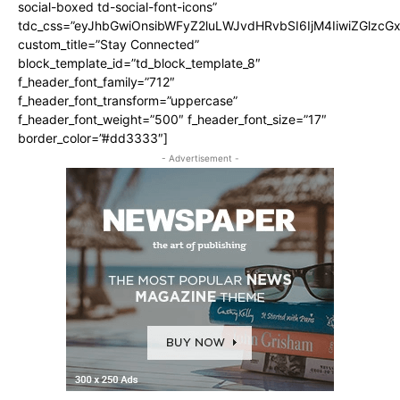
social-boxed td-social-font-icons”
tdc_css=”eyJhbGwiOnsibWFyZ2luLWJvdHRvbSI6IjM4IiwiZGlz
custom_title=”Stay Connected”
block_template_id=”td_block_template_8″
f_header_font_family=”712″
f_header_font_transform=”uppercase”
f_header_font_weight=”500″ f_header_font_size=”17″
border_color=”#dd3333″]
- Advertisement -