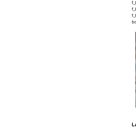
f
f
f_
b
L