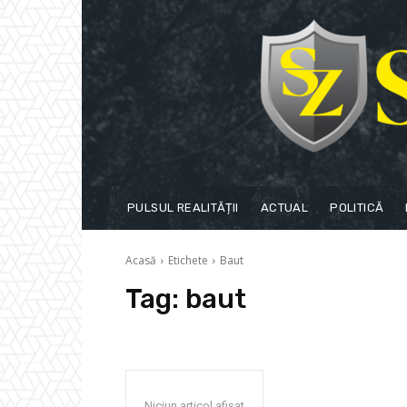
PULSUL REALITĂȚII
ACTUAL
POLITICĂ
Acasă
Etichete
Baut
Tag:
baut
Niciun articol afișat