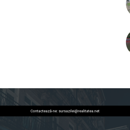
Contactează-ne:
sursazilei@realitatea.net