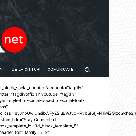
NII
DE LA CITITORI
COMUNICATE
d_block_social_counter facebook=”tagdiv”
itter=”tagdivofficial” youtube=”tagdiv”
yle=”style8 td-social-boxed td-social-font-
ons”
dc_css=”eyJhbGwiOnsibWFyZ2luLWJvdHRvbSI6IjM4IiwiZGlzcGxhe
stom_title=”Stay Connected”
ock_template_id=”td_block_template_8″
header_font_family=”712″