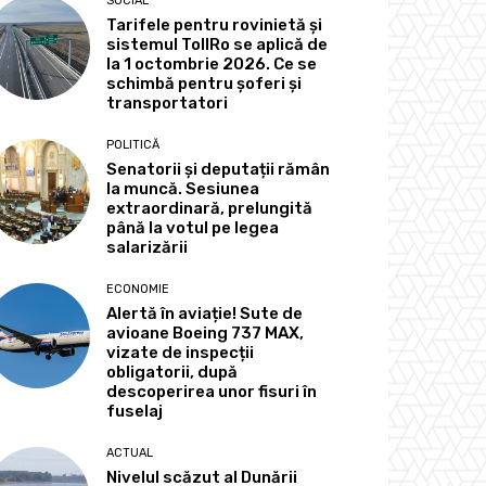
SOCIAL
Tarifele pentru rovinietă și
sistemul TollRo se aplică de
la 1 octombrie 2026. Ce se
schimbă pentru șoferi și
transportatori
POLITICĂ
Senatorii și deputații rămân
la muncă. Sesiunea
extraordinară, prelungită
până la votul pe legea
salarizării
ECONOMIE
Alertă în aviație! Sute de
avioane Boeing 737 MAX,
vizate de inspecții
obligatorii, după
descoperirea unor fisuri în
fuselaj
ACTUAL
Nivelul scăzut al Dunării