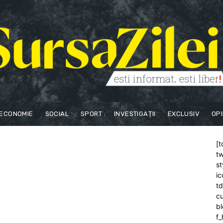
ECONOMIE
SOCIAL
SPORT
INVESTIGAȚII
EXCLUSIV
OPI
[t
tw
st
ic
t
cu
bl
f_