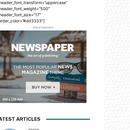
_header_font_transform=”uppercase”
_header_font_weight=”500″
header_font_size=”17″
order_color=”#dd3333″]
- Advertisement -
ATEST ARTICLES