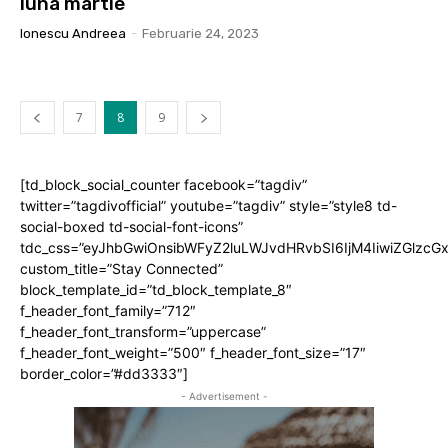
luna martie
Ionescu Andreea
-
Februarie 24, 2023
7
8
9
[td_block_social_counter facebook=”tagdiv”
twitter=”tagdivofficial” youtube=”tagdiv” style=”style8 td-
social-boxed td-social-font-icons”
tdc_css=”eyJhbGwiOnsibWFyZ2luLWJvdHRvbSI6IjM4IiwiZGlz
custom_title=”Stay Connected”
block_template_id=”td_block_template_8″
f_header_font_family=”712″
f_header_font_transform=”uppercase”
f_header_font_weight=”500″ f_header_font_size=”17″
border_color=”#dd3333″]
- Advertisement -