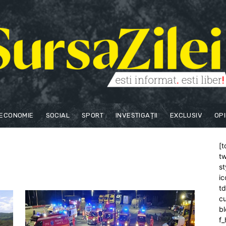
ECONOMIE
SOCIAL
SPORT
INVESTIGAȚII
EXCLUSIV
OPI
[t
tw
st
ic
t
cu
bl
f_