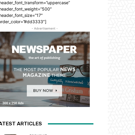
_header_font_transform=”uppercase”
_header_font_weight=”500″
header_font_size=”17″
order_color=”#dd3333″]
- Advertisement -
ATEST ARTICLES