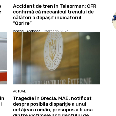
e
Accident de tren în Teleorman: CFR
e
confirmă că mecanicul trenului de
călători a depăşit indicatorul
”Oprire”
Ionescu Andreea
-
Martie 13, 2023
ACTUAL
în
Tragedie în Grecia. MAE, notificat
i
despre posibila dispariţie a unui
cetăţean român, presupus a fi una
dintre victimele accidentului de