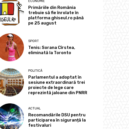
ECONOMIE
Primăriile din România
trebuie să fie înrolate în
platforma ghiseul.ro până
pe 25 august
SPORT
Tenis: Sorana Cîrstea,
eliminată la Toronto
POLITICĂ
Parlamentul a adoptat în
sesiune extraordinară trei
proiecte de lege care
reprezintă jaloane din PNRR
ACTUAL
Recomandările DSU pentru
participarea în siguranță la
festivaluri