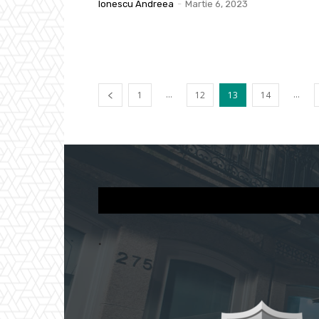
Ionescu Andreea
-
Martie 6, 2023
...
...
1
12
13
14
.