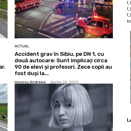
f
f
f_
b
ACTUAL
Accident grav în Sibiu, pe DN 1, cu
două autocare: Sunt implicaţi circa
ar.
90 de elevi şi profesori. Zece copii au
fost duşi la...
Ionescu Andreea
-
Aprilie 26, 2023
L