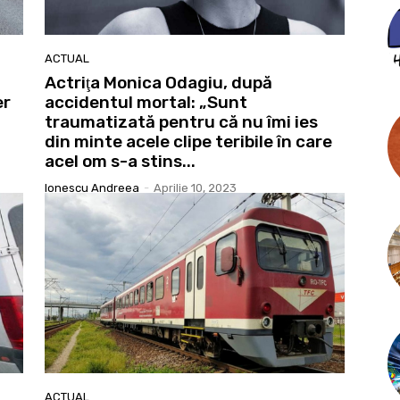
ACTUAL
Actriţa Monica Odagiu, după
er
accidentul mortal: „Sunt
traumatizată pentru că nu îmi ies
din minte acele clipe teribile în care
acel om s-a stins...
Ionescu Andreea
-
Aprilie 10, 2023
ACTUAL