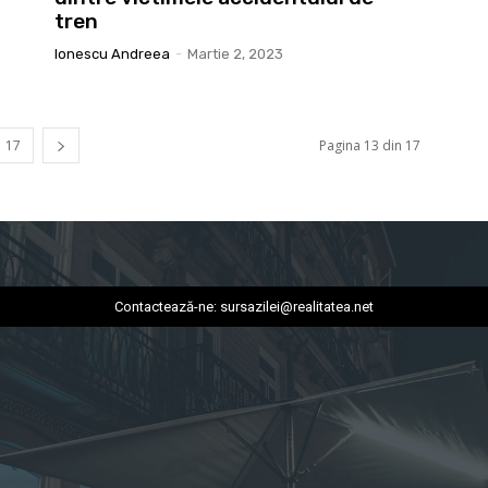
tren
Ionescu Andreea
-
Martie 2, 2023
17
Pagina 13 din 17
Contactează-ne:
sursazilei@realitatea.net