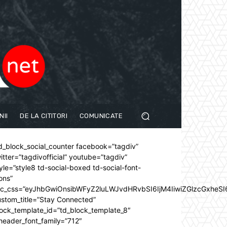
NII
DE LA CITITORI
COMUNICATE
d_block_social_counter facebook=”tagdiv”
itter=”tagdivofficial” youtube=”tagdiv”
yle=”style8 td-social-boxed td-social-font-
ons”
dc_css=”eyJhbGwiOnsibWFyZ2luLWJvdHRvbSI6IjM4IiwiZGlzcGxhe
stom_title=”Stay Connected”
ock_template_id=”td_block_template_8″
header_font_family=”712″