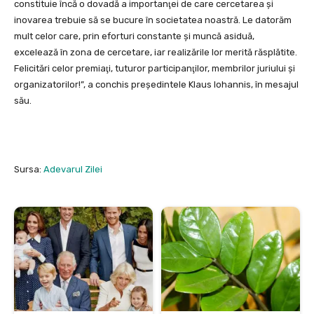
constituie încă o dovadă a importanţei de care cercetarea şi
inovarea trebuie să se bucure în societatea noastră. Le datorăm
mult celor care, prin eforturi constante şi muncă asiduă,
excelează în zona de cercetare, iar realizările lor merită răsplătite.
Felicitări celor premiaţi, tuturor participanţilor, membrilor juriului şi
organizatorilor!”, a conchis preşedintele Klaus Iohannis, în mesajul
său.
Sursa:
Adevarul Zilei