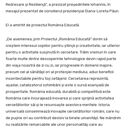
Redresare şi Rezilienţă”, a precizat preşedintele Iohannis, în
mesajul prezentat de consilierul prezidenţial Diana-Loreta Păun.
El a amintit de proiectul România Educată.
„De asemenea, prin Proiectul „România Educată” dorim să
creştem interesul copiilor pentru ştiinţă şi creativitate, iar ulterior
pentru o activitate susţinută în cercetare. Trăim vremuri în care
foarte multe dintre descoperirile tehnologice devin rapid parte
din viaţa noastră de zi cu zi, iar progresele în domenii majore,
precum cel al sănătăţii ori al protecţiei mediului, aduc beneficii
incontestabile pentru toţi cetăţenii. Cercetarea reprezintă,
aşadar, catalizatorul schimbării şi este o sursă esenţială de
prosperitate. România educată, durabilă şi competitivă este
România care încurajează inovarea şi care sprijină activitatea
cercetătorilor săi şi le recunoaşte acestora meritele. Istoria
universală consemnează inovaţiile cercetătorilor români, care nu
de puţine ori au contribuit decisiv la binele umanităţii. Ne mândrim
cu realizările remarcabile ale unor personalităţi care au