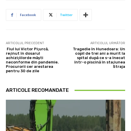
Facebook
Twitter
ARTICOLUL PRECEDENT
ARTICOLUL URMĂTOR
Fiul lui Victor Piţurcă,
Tragedie în Hunedoara: Un
reţinut în dosarul
copil de trei ani a murit la
achiziţiilorde măşti
spital după ce s-a înecat
neconforme din pandemie.
într-o piscină în staţiunea
Procurorii cer arestarea
Straja
pentru 30 de zile
ARTICOLE RECOMANDATE