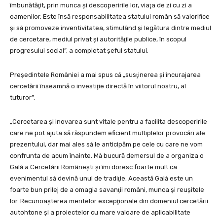
îmbunătăţit, prin munca şi descoperirile lor, viaţa de zi cu zi a
oamenilor. Este însă responsabilitatea statului român să valorifice
şi să promoveze inventivitatea, stimulând şi legătura dintre mediul
de cercetare, mediul privat şi autorităţile publice, în scopul
progresului social”, a completat şeful statului.
Preşedintele României a mai spus că „susţinerea şi încurajarea
cercetării înseamnă o investiţie directă în viitorul nostru, al
tuturor”.
„Cercetarea şi inovarea sunt vitale pentru a facilita descoperirile
care ne pot ajuta să răspundem eficient multiplelor provocări ale
prezentului, dar mai ales să le anticipăm pe cele cu care ne vom
confrunta de acum înainte. Mă bucură demersul de a organiza o
Gală a Cercetării Româneşti şi îmi doresc foarte mult ca
evenimentul să devină unul de tradiţie. Această Gală este un
foarte bun prilej de a omagia savanţii români, munca şi reuşitele
lor. Recunoaşterea meritelor excepţionale din domeniul cercetării
autohtone şi a proiectelor cu mare valoare de aplicabilitate