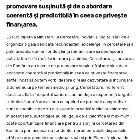
promovare susţinută şi de o abordare
coerentă şi predictibilă în ceea ce priveşte
finanţarea.
„Salut iniţiativa Ministerului Cercetării, Inovării şi Digitalizării de a
organiza o gală dedicată recunoaşterii excelenţei în cercetare şi a
palmaresului oamenilor de ştiinţă români, care îşi desfăşoară
activitatea fie în ţară, fie în afara graniţelor. Cercetarea şi inovarea
din România au nevoie de promovare susţinută şi mai ales de o
abordare coerentă şi predictibilă în ceea ce priveşte finanţarea,
astfel încât să putem vorbi despre o reală dezvoltare şi încurajare
a domeniului pe termen mediu şi lung. Cercetătorii, indiferent
dacă se află la începutul carierei sau au deja o experienţă bogată,
trebuie să poată previziona ce apeluri de proiecte competitive
sunt disponibile pentru a-şi pune în practică ideile lor valoroase.
În acest sens, autorităţile au obligaţia de a valorifica la maximum
toate oportunităţile financiare pentru a sprijini cercetarea din
România prin accesarea fondurilor nerambursabile disponibile
atât prin programele operaţionale, cât şi prin Planul Naţional de