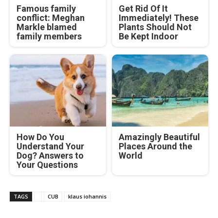
Famous family
Get Rid Of It
conflict: Meghan
Immediately! These
Markle blamed
Plants Should Not
family members
Be Kept Indoor
How Do You
Amazingly Beautiful
Understand Your
Places Around the
Dog? Answers to
World
Your Questions
TAGS
CUB
klaus iohannis