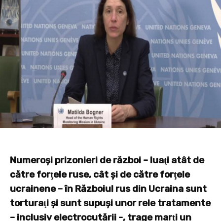
Numeroşi prizonieri de război – luaţi atât de
către forţele ruse, cât şi de către forţele
ucrainene – în Războiul rus din Ucraina sunt
torturaţi şi sunt supuşi unor rele tratamente
– inclusiv electrocutării -, trage marţi un