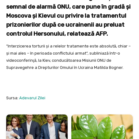
semnal de alarmă ONU, care pune în gradă şi
Moscova şi Kievul cu privire la tratamentul
prizonierilor după ce ucrainenii au preluat
controlul Hersonului, relatează AFP.
”Interzicerea torturii şi a relelor tratamente este absolută, chiar –
şi mai ales – în perioada conflictului armat”, subliniază într-o
videoconferinţă, la Kiev, conducătoarea Misiunii ONU de
Supravegehre a Drepturilor Omului în Ucraina Matilda Bogner.
Sursa:
Adevarul Zilei